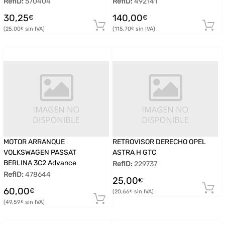
RefID:
570404
RefID:
492141
30,25
140,00
€
€
25,00
115,70
€
€
MOTOR ARRANQUE
RETROVISOR DERECHO OPEL
VOLKSWAGEN PASSAT
ASTRA H GTC
BERLINA 3C2 Advance
RefID:
229737
RefID:
478644
25,00
€
60,00
€
20,66
€
49,59
€