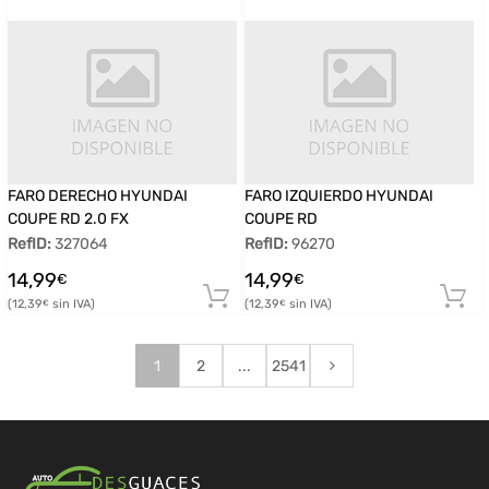
FARO DERECHO HYUNDAI
FARO IZQUIERDO HYUNDAI
COUPE RD 2.0 FX
COUPE RD
RefID:
327064
RefID:
96270
14,99
14,99
€
€
12,39
12,39
€
€
1
2
...
2541