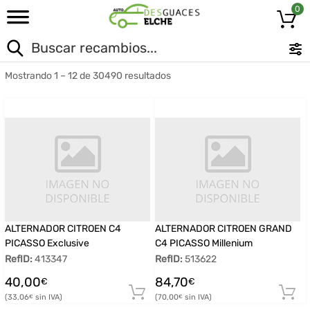
0
Mostrando 1 – 12 de 30490 resultados
ALTERNADOR CITROEN C4
ALTERNADOR CITROEN GRAND
PICASSO Exclusive
C4 PICASSO Millenium
RefID:
413347
RefID:
513622
40,00
84,70
€
€
33,06
70,00
€
€